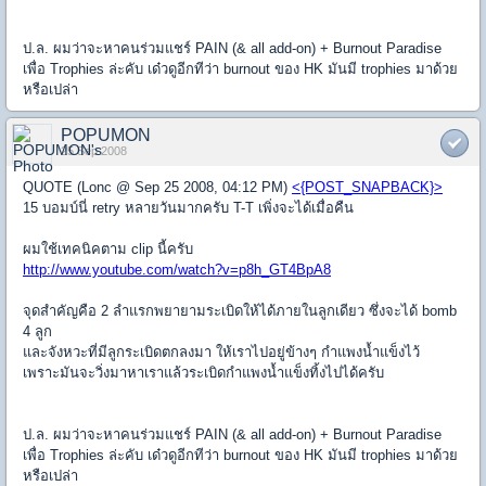
ป.ล. ผมว่าจะหาคนร่วมแชร์ PAIN (& all add-on) + Burnout Paradise
เพื่อ Trophies ล่ะคับ เด๋วดูอีกทีว่า burnout ของ HK มันมี trophies มาด้วย
หรือเปล่า
POPUMON
25 Sep 2008
QUOTE (Lonc @ Sep 25 2008, 04:12 PM)
<{POST_SNAPBACK}>
15 บอมบ์นี่ retry หลายวันมากครับ T-T เพิ่งจะได้เมื่อคืน
ผมใช้เทคนิคตาม clip นี้ครับ
http://www.youtube.com/watch?v=p8h_GT4BpA8
จุดสำคัญคือ 2 ลำแรกพยายามระเบิดให้ได้ภายในลูกเดียว ซึ่งจะได้ bomb
4 ลูก
และจังหวะที่มีลูกระเบิดตกลงมา ให้เราไปอยู่ข้างๆ กำแพงน้ำแข็งไว้
เพราะมันจะวิ่งมาหาเราแล้วระเบิดกำแพงน้ำแข็งทิ้งไปได้ครับ
ป.ล. ผมว่าจะหาคนร่วมแชร์ PAIN (& all add-on) + Burnout Paradise
เพื่อ Trophies ล่ะคับ เด๋วดูอีกทีว่า burnout ของ HK มันมี trophies มาด้วย
หรือเปล่า