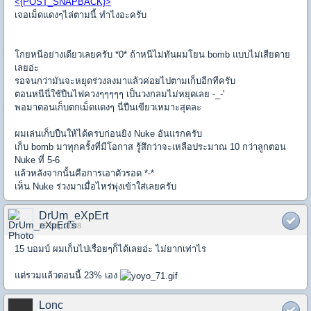
<{POST_SNAPBACK}>
เจอเม็ดแดงๆไล่ตามนี้ ทำไงอะครับ
โกยหนีอย่างเดียวเลยครับ *0* ถ้าหนีไม่ทันผมโยน bomb แบบไม่เสียดาย
เลยอ่ะ
รอจนกว่ามันจะหยุดร่วงลงมาแล้วค่อยไปตามเก็บอีกทีครับ
ตอนหนีนี่ใช้ปืนไฟควงๆๆๆๆๆ เป็นวงกลมไม่หยุดเลย -_-'
พอมาตอนเก็บตกเม็ดแดงๆ นี่ปืนเขียวเหมาะสุดละ
ผมเล่นเก็บปืนให้ได้ครบก่อนยิง Nuke อันแรกครับ
เก็บ bomb มาทุกครั้งที่มีโอกาส รู้สึกว่าจะเหลือประมาณ 10 กว่าลูกตอน
Nuke ที่ 5-6
แล้วหลังจากนั้นคือการเอาตัวรอด *-*
เห็น Nuke ร่วงมาเมื่อไหร่พุ่งเข้าใส่เลยครับ
DrUm_eXpErt
26 Sep 2008
15 บอมบ์ ผมเก็บไปเรื่อยๆก็ได้เลยอ่ะ ไม่ยากเท่าไร
แต่รวมแล้วตอนนี้ 23% เอง
Lonc