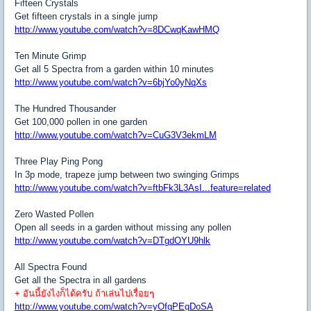
Fifteen Crystals
Get fifteen crystals in a single jump
http://www.youtube.com/watch?v=8DCwqKawHMQ
Ten Minute Grimp
Get all 5 Spectra from a garden within 10 minutes
http://www.youtube.com/watch?v=6bjYo0yNqXs
The Hundred Thousander
Get 100,000 pollen in one garden
http://www.youtube.com/watch?v=CuG3V3ekmLM
Three Play Ping Pong
In 3p mode, trapeze jump between two swinging Grimps
http://www.youtube.com/watch?v=ftbFk3L3AsI...feature=related
Zero Wasted Pollen
Open all seeds in a garden without missing any pollen
http://www.youtube.com/watch?v=DTgdOYU9hlk
All Spectra Found
Get all the Spectra in all gardens
+ อันนี้ยังไงก็ได้ครับ ถ้าเล่นไปเรื่อยๆ
http://www.youtube.com/watch?v=yOfgPEgDoSA