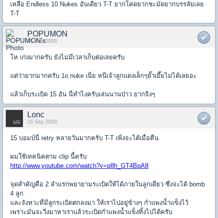
เหลือ Endless 10 Nukes อันเดียว T-T ยากโค่ดยากชะมัดยากบรรลัยเลย
T-T
POPUMON
25 Sep 2008
โห เก่งมากครับ ยังไม่มีเวลาเก็บต่อเลยครับ
แต่ว่ายากมากครับ 1o nuke เนี่ย หนีเจ้าลูกแดงเล็กๆยั๊วเยี๊ยไม่ได้เลยอะ
แล้วเก็บระเบิด 15 อัน นี่ทำไงครับเล่นนานป่าว ยากจิงๆ
Lonc
25 Sep 2008
15 บอมบ์นี่ retry หลายวันมากครับ T-T เพิ่งจะได้เมื่อคืน
ผมใช้เทคนิคตาม clip นี้ครับ
http://www.youtube.com/watch?v=p8h_GT4BpA8
จุดสำคัญคือ 2 ลำแรกพยายามระเบิดให้ได้ภายในลูกเดียว ซึ่งจะได้ bomb
4 ลูก
และจังหวะที่มีลูกระเบิดตกลงมา ให้เราไปอยู่ข้างๆ กำแพงน้ำแข็งไว้
เพราะมันจะวิ่งมาหาเราแล้วระเบิดกำแพงน้ำแข็งทิ้งไปได้ครับ