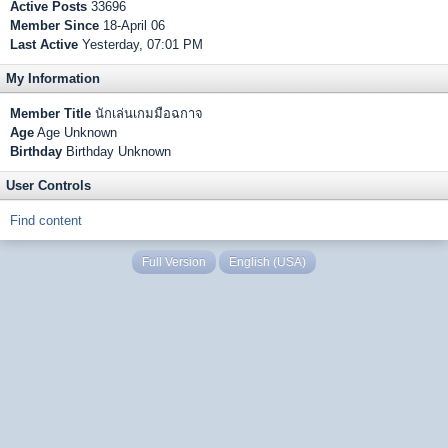
Active Posts
33696
Member Since
18-April 06
Last Active
Yesterday, 07:01 PM
My Information
Member Title
นักเล่นเกมมือฉกาจ
Age
Age Unknown
Birthday
Birthday Unknown
User Controls
Find content
Full Version
English (USA)