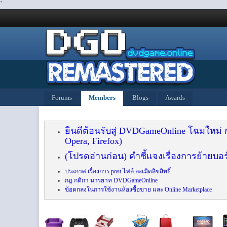
`
Forums
Members
Blogs
Awards
ยินดีต้อนรับสู่ DVDGameOnline โฉมใหม่
Opera, Firefox)
(โปรดอ่านก่อน) คำชี้แจงเรื่องการย้ายบอร
ประกาศ เรื่องการ post ไฟล์ ละเมิดลิขสิทธิ์
กฎ กติกา มารยาท DVDGameOnline
ข้อตกลงในการใช้งานห้องซื้อขาย และ Online Marketplace