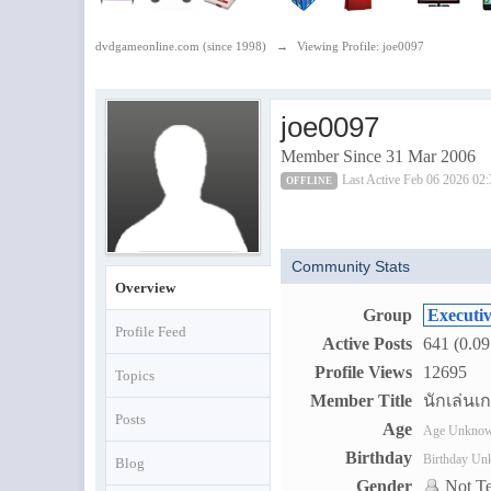
dvdgameonline.com (since 1998)
→
Viewing Profile: joe0097
joe0097
Member Since 31 Mar 2006
Last Active Feb 06 2026 0
OFFLINE
Community Stats
Overview
Group
Executi
Profile Feed
Active Posts
641 (0.09
Profile Views
12695
Topics
Member Title
นักเล่นเก
Posts
Age
Age Unkno
Birthday
Birthday U
Blog
Gender
Not Te