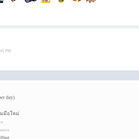
4:01 PM
per day)
กมมือใหม่
wn
nknown
lling