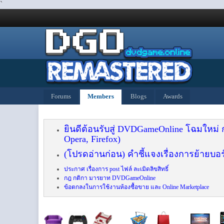
`
Forums
Members
Blogs
Awards
ยินดีต้อนรับสู่ DVDGameOnline โฉมใหม่
Opera, Firefox)
(โปรดอ่านก่อน) คำชี้แจงเรื่องการย้ายบอร
ประกาศ เรื่องการ post ไฟล์ ละเมิดลิขสิทธิ์
กฎ กติกา มารยาท DVDGameOnline
ข้อตกลงในการใช้งานห้องซื้อขาย และ Online Marketplace