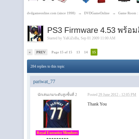
dvdgameonline.com (since 1998)
→
DVDGameOnline
→
Game Room : 
PS3 Firmware 4.53 พร้อมล
Started by
YaKiZoBa
, Sep 01 2009 11:00 AM
«
PREV
Page 15 of 15
13
14
15
284 replies to this topic
pariwat_77
นักเล่นเกมระดับสูงชั้นที่ 2
Posted
29 June 2012 - 12:05 PM
Thank You
Royal Executive Members