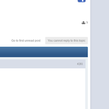
5
Go to first unread post
You cannot reply to this topic
#281