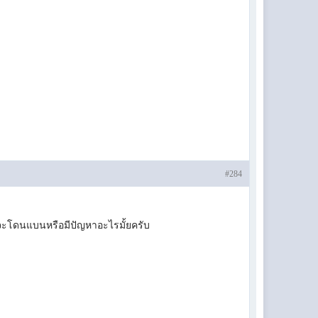
#284
บ จะโดนแบนหรือมีปัญหาอะไรมั้ยครับ