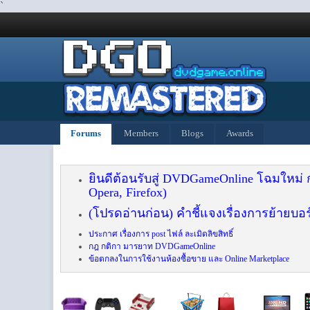
`
Forums
Members
Blogs
Awards
ยินดีต้อนรับสู่ DVDGameOnline โฉมใหม่
Opera, Firefox)
(โปรดอ่านก่อน) คำชี้แจงเรื่องการย้ายบอร
ประกาศ เรื่องการ post ไฟล์ ละเมิดลิขสิทธิ์
กฎ กติกา มารยาท DVDGameOnline
ข้อตกลงในการใช้งานห้องซื้อขาย และ Online Marketplace