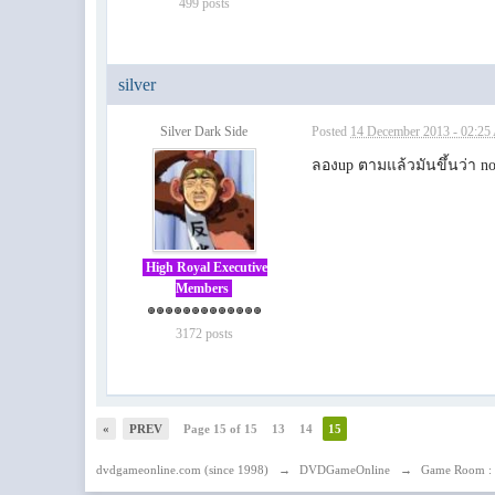
499 posts
silver
Silver Dark Side
Posted
14 December 2013 - 02:2
ลองup ตามแล้วมันขึ้นว่า no
High Royal Executive
Members
3172 posts
«
PREV
Page 15 of 15
13
14
15
dvdgameonline.com (since 1998)
→
DVDGameOnline
→
Game Room : 