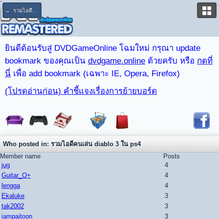
`
← รวมไอดีคนเล่น diablo 3 ใน ps4
ยินดีต้อนรับสู่ DVDGameOnline โฉมใหม่ กรุณา update
bookmark ของคุณเป็น
dvdgame.online
ด้วยครับ หรือ
กดที่
นี่
เพื่อ add bookmark (เฉพาะ IE, Opera, Firefox)
(โปรดอ่านก่อน) คำชี้แจงเรื่องการย้ายบอร์ด
Who posted in: รวมไอดีคนเล่น diablo 3 ใน ps4
Member name
Posts
jug
4
Guitar_O+
4
lengga
4
Ekaluke
3
tak2002
3
iampaitoon
3