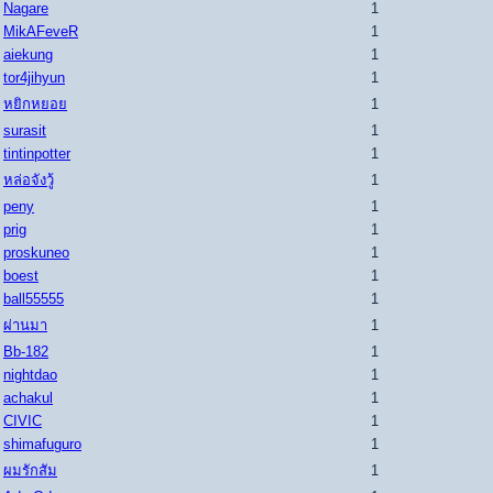
Nagare
1
MikAFeveR
1
aiekung
1
tor4jihyun
1
หยิกหยอย
1
surasit
1
tintinpotter
1
หล่อจังวู้
1
peny
1
prig
1
proskuneo
1
boest
1
ball55555
1
ผ่านมา
1
Bb-182
1
nightdao
1
achakul
1
CIVIC
1
shimafuguro
1
ผมรักสัม
1