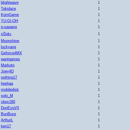
blightwave
1
Tokidaze
1
KornGame
1
YU-GI-OH
1
p-sawang
1
แป้งฮะ
1
Moonshine
1
luckyang
1
Geforce4MX
1
wantgames
1
Markoto
1
Joey4D
1
nothing17
1
heehaa
1
mobiledisk
1
solo_M
1
xbox180
1
DonEvoVII
1
BunBunz
1
ArthurL
1
ken17
1