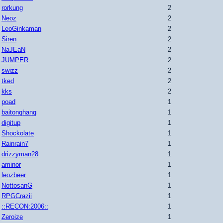
rorkung
2
Neoz
2
LeoGinkaman
2
Siren
2
NaJEaN
2
JUMPER
2
swizz
2
tked
2
kks
2
poad
1
baitonghang
1
digitup
1
Shockolate
1
Rainrain7
1
drizzyman28
1
aminor
1
leozbeer
1
NottosanG
1
RPGCrazii
1
::RECON:2006::
1
Zeroize
1