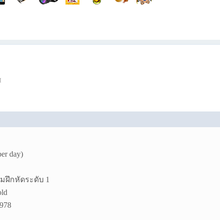
M
per day)
กมฝึกหัดระดับ 1
old
1978