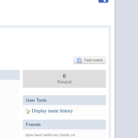
Find content
0
Neutral
User Tools
Display name history
Friends
tiptue hasn't added any friends yet.