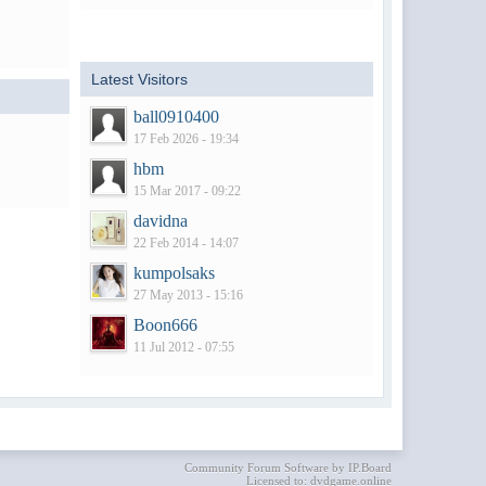
Latest Visitors
ball0910400
17 Feb 2026 - 19:34
hbm
15 Mar 2017 - 09:22
davidna
22 Feb 2014 - 14:07
kumpolsaks
27 May 2013 - 15:16
Boon666
11 Jul 2012 - 07:55
Community Forum Software by IP.Board
Licensed to: dvdgame.online