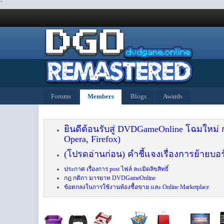
`
Forums
Members
Blogs
Awards
ยินดีต้อนรับสู่ DVDGameOnline โฉมใหม่
Opera, Firefox)
(โปรดอ่านก่อน) คำชี้แจงเรื่องการย้ายบอร
ประกาศ เรื่องการ post ไฟล์ ละเมิดลิขสิทธิ์
กฎ กติกา มารยาท DVDGameOnline
ข้อตกลงในการใช้งานห้องซื้อขาย และ Online Marketplace