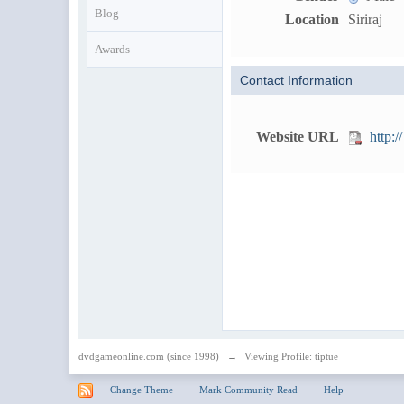
Blog
Location
Siriraj
Awards
Contact Information
Website URL
http://
dvdgameonline.com (since 1998)
→
Viewing Profile: tiptue
Change Theme
Mark Community Read
Help