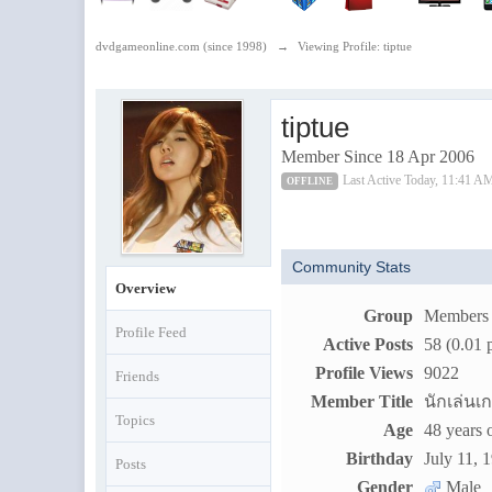
dvdgameonline.com (since 1998)
→
Viewing Profile: tiptue
tiptue
Member Since 18 Apr 2006
Last Active Today, 11:41 A
OFFLINE
Community Stats
Overview
Group
Members
Profile Feed
Active Posts
58 (0.01 
Profile Views
9022
Friends
Member Title
นักเล่นเ
Topics
Age
48 years 
Birthday
July 11, 
Posts
Gender
Male