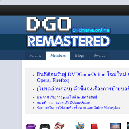
`
Forums
Members
Blogs
Awards
ยินดีต้อนรับสู่ DVDGameOnline โฉมใหม่
Opera, Firefox)
(โปรดอ่านก่อน) คำชี้แจงเรื่องการย้ายบอร
ประกาศ เรื่องการ post ไฟล์ ละเมิดลิขสิทธิ์
กฎ กติกา มารยาท DVDGameOnline
ข้อตกลงในการใช้งานห้องซื้อขาย และ Online Marketplace