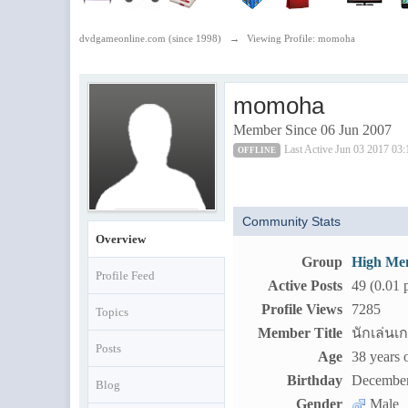
dvdgameonline.com (since 1998)
→
Viewing Profile: momoha
momoha
Member Since 06 Jun 2007
Last Active Jun 03 2017 03
OFFLINE
Community Stats
Overview
Group
High Me
Profile Feed
Active Posts
49 (0.01 
Profile Views
7285
Topics
Member Title
นักเล่นเ
Posts
Age
38 years 
Birthday
December
Blog
Gender
Male