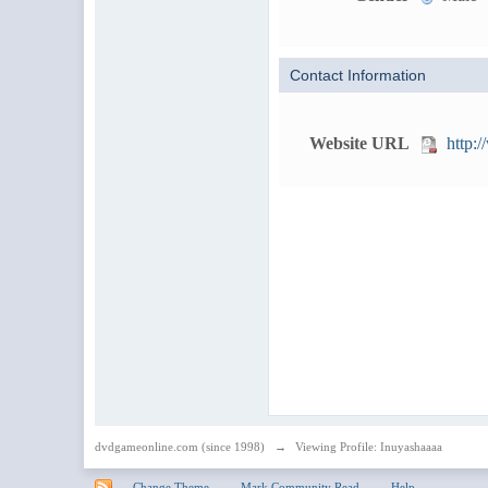
Contact Information
Website URL
http:
dvdgameonline.com (since 1998)
→
Viewing Profile: Inuyashaaaa
Change Theme
Mark Community Read
Help