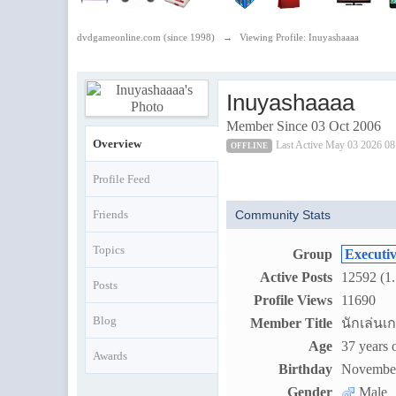
dvdgameonline.com (since 1998)
→
Viewing Profile: Inuyashaaaa
Inuyashaaaa
Member Since 03 Oct 2006
Overview
Last Active May 03 2026 0
OFFLINE
Profile Feed
Friends
Community Stats
Topics
Group
Executi
Active Posts
12592 (1.
Posts
Profile Views
11690
Blog
Member Title
นักเล่น
Age
37 years 
Awards
Birthday
November
Gender
Male