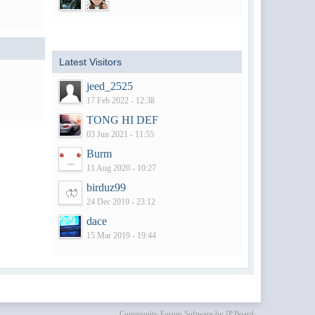
Latest Visitors
jeed_2525
17 Feb 2022 - 12:38
TONG HI DEF
03 Jun 2021 - 11:55
Burm
11 Aug 2020 - 10:27
birduz99
24 Dec 2019 - 23:12
dace
15 Mar 2019 - 19:44
Community Forum Software by IP.Board