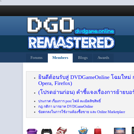
`
Forums
Members
Blogs
Awards
ยินดีต้อนรับสู่ DVDGameOnline โฉมใหม่
Opera, Firefox)
(โปรดอ่านก่อน) คำชี้แจงเรื่องการย้ายบอร
ประกาศ เรื่องการ post ไฟล์ ละเมิดลิขสิทธิ์
กฎ กติกา มารยาท DVDGameOnline
ข้อตกลงในการใช้งานห้องซื้อขาย และ Online Marketplace