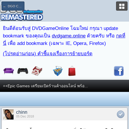
`
← DGO CLUB : PS4 & PS3
ยินดีต้อนรับสู่ DVDGameOnline โฉมใหม่ กรุณา update
bookmark ของคุณเป็น
dvdgame.online
ด้วยครับ หรือ
กดที่
นี่
เพื่อ add bookmark (เฉพาะ IE, Opera, Firefox)
(โปรดอ่านก่อน) คำชี้แจงเรื่องการย้ายบอร์ด
++Epic Games เตรียมเปิดร้านค้าออนไลน์ พร้อ...
chinn
05 Dec 2018