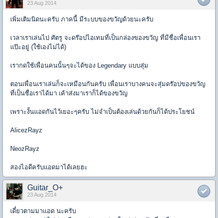
23 Aug 2014
เพิ่มเติมนิดนะครับ ภาคนี้ มีระบบของขวัญด้วยนะครับ
เวลาเราเล่นไป ศัตรู จะดร๊อปไอเทมที่เป็นกล่องของขวัญ ที่มีชื่อเพื่อนเรา
แป๊ะอยู่ (ใช้เองไม่ได้)
เรากดใช้เพื่อนคนนั้นๆจะได้ของ Legendary แบบสุ่ม
ตอนเพื่อนเราเล่นก็จะเหมือนกันครับ เพื่อนเราบางคนจะสุ่มดร๊อปของขวัญ
ที่เป็นชื่อเราได้มา เค้าส่งมาเราก็ได้ของขวัญ
เพราะงั้นแอดกันไว้เยอะๆครับ ไม่จำเป็นต้องเล่นด้วยกันก็ได้ประโยชน์
AlicezRayz
NeozRayz
สองไอดีครับแอดมาได้เลยฮะ
Guitar_O+
23 Aug 2014
เดี๋ยวตามมาแอด นะครับ