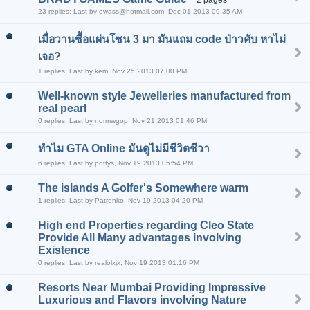
23 replies: Last by ewass@hotmail.com, Dec 01 2013 09:35 AM
เมื่อวานซื้อแผ่นโซน 3 มา มันแถม code ป่าวคับ หาไม่
เจอ?
1 replies: Last by kem, Nov 25 2013 07:00 PM
Well-known style Jewelleries manufactured from
real pearl
0 replies: Last by normwgop, Nov 21 2013 01:46 PM
ทำไม GTA Online มันดูไม่มีชีวิตชีวา
6 replies: Last by pottys, Nov 19 2013 05:54 PM
The islands A Golfer's Somewhere warm
1 replies: Last by Patrenko, Nov 19 2013 04:20 PM
High end Properties regarding Cleo State
Provide All Many advantages involving
Existence
0 replies: Last by realolxjx, Nov 19 2013 01:16 PM
Resorts Near Mumbai Providing Impressive
Luxurious and Flavors involving Nature